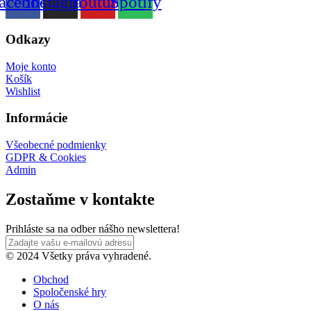
acebook
Instagram
Youtube
Spotify
Odkazy
Moje konto
Košík
Wishlist
Informácie
Všeobecné podmienky
GDPR & Cookies
Admin
Zostaňme v kontakte
Prihláste sa na odber nášho newslettera!
© 2024 Všetky práva vyhradené.
Obchod
Spoločenské hry
O nás