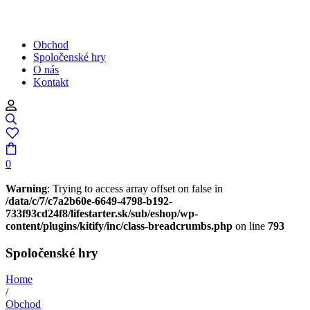
Obchod
Spoločenské hry
O nás
Kontakt
0
Warning
: Trying to access array offset on false in
/data/c/7/c7a2b60e-6649-4798-b192-
733f93cd24f8/lifestarter.sk/sub/eshop/wp-
content/plugins/kitify/inc/class-breadcrumbs.php
on line
793
Spoločenské hry
Home
/
Obchod